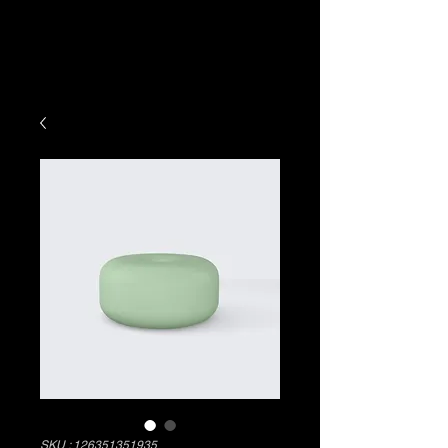
SKU : 126351351935