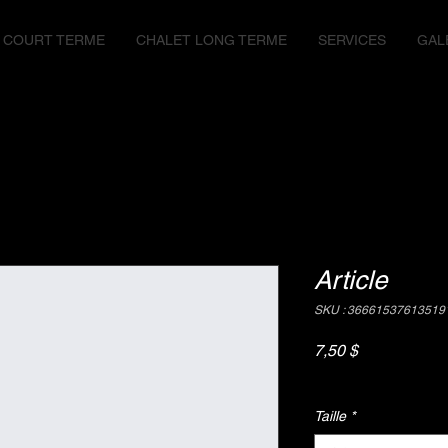
 COURT TERME
CHALET LONG TERME
SERVICES
GAL
Article
SKU : 36661537613519
Prix
7,50 $
Hors Taxe
Taille
*